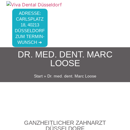
ADRESSE:
CARLSPLATZ
18, 40213
DÜSSELDORF
ZUM TERMIN-
WUNSCH ➜
DR. MED. DENT. MARC
LOOSE
Start
»
Dr. med. dent. Marc Loose
GANZHEITLICHER ZAHNARZT
DÜSSELDORF