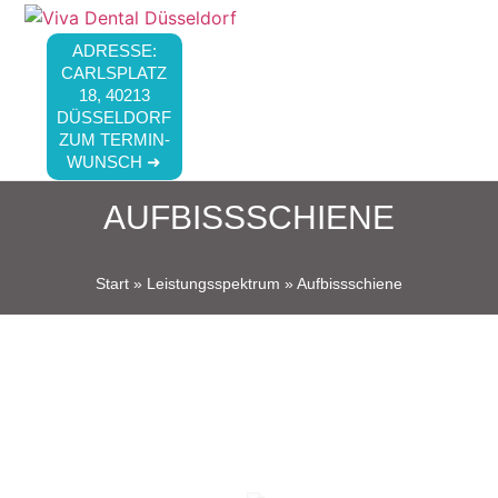
ADRESSE:
CARLSPLATZ
18, 40213
DÜSSELDORF
ZUM TERMIN-
WUNSCH ➜
AUFBISSSCHIENE
Start
»
Leistungsspektrum
»
Aufbissschiene