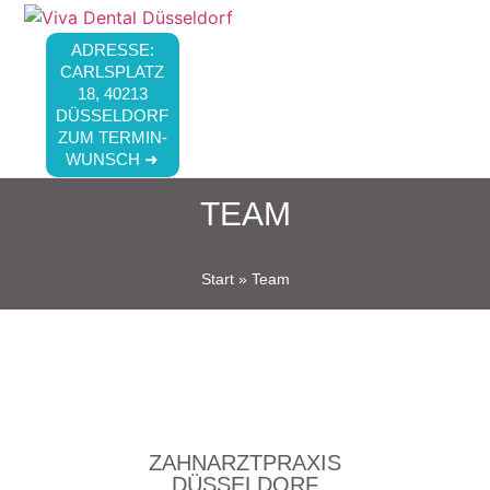
ADRESSE:
CARLSPLATZ
18, 40213
DÜSSELDORF
ZUM TERMIN-
WUNSCH ➜
TEAM
Start
»
Team
ZAHNARZTPRAXIS
DÜSSELDORF