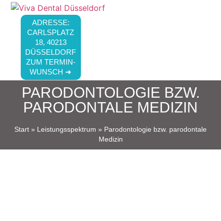
ADRESSE:
CARLSPLATZ
18, 40213
DÜSSELDORF
ZUM TERMIN-
WUNSCH ➜
PARODONTOLOGIE BZW.
PARODONTALE MEDIZIN
Start
»
Leistungsspektrum
»
Parodontologie bzw. parodontale
Medizin