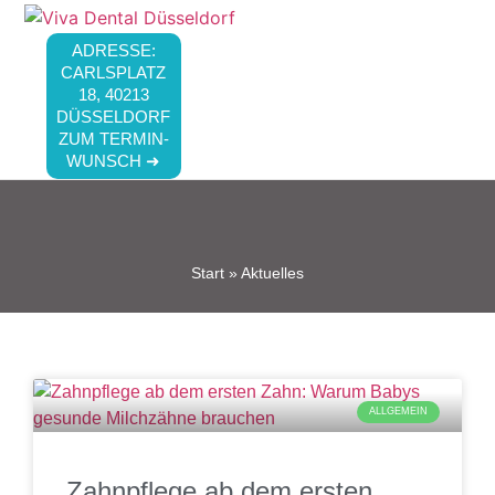
ADRESSE:
CARLSPLATZ
18, 40213
DÜSSELDORF
ZUM TERMIN-
WUNSCH ➜
Start
»
Aktuelles
ALLGEMEIN
Zahnpflege ab dem ersten