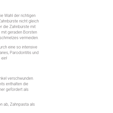
e Wahl der richtigen
ahnbürste nicht gleich
er die Zahnbürste mit
e mit geraden Borsten
hnschmelzes vermeiden.
rch eine so intensive
ries, Parodontitis und
ein!
runkel verschwunden.
its enthalten die
er gefördert als
on ab, Zahnpasta als