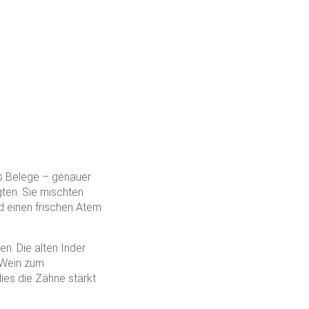
s Belege – genauer
gten.
Sie mischten
d einen frischen Atem
n. Die alten Inder
 Wein zum
ies die Zähne stärkt