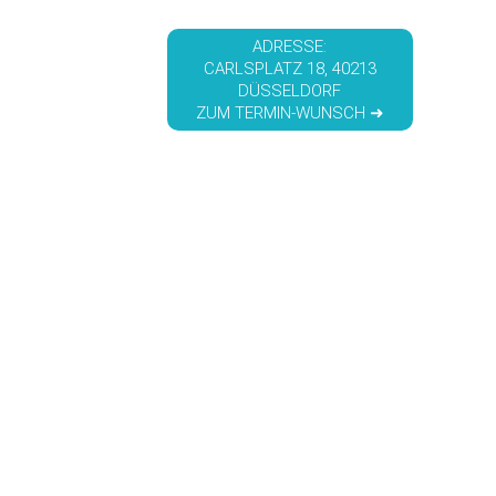
ADRESSE:
CARLSPLATZ 18, 40213
DÜSSELDORF
ZUM TERMIN-WUNSCH ➜