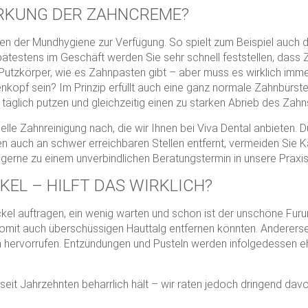
IRKUNG DER ZAHNCREME?
n der Mundhygiene zur Verfügung. So spielt zum Beispiel auch di
ätestens im Geschäft werden Sie sehr schnell feststellen, dass Z
e Putzkörper, wie es Zahnpasten gibt – aber muss es wirklich imm
nkopf sein? Im Prinzip erfüllt auch eine ganz normale Zahnbürst
l täglich putzen und gleichzeitig einen zu starken Abrieb des Za
 Zahnreinigung nach, die wir Ihnen bei Viva Dental anbieten. Du
 auch an schwer erreichbaren Stellen entfernt, vermeiden Sie Ka
gerne zu einem unverbindlichen Beratungstermin in unsere Praxis 
KEL – HILFT DAS WIRKLICH?
Pickel auftragen, ein wenig warten und schon ist der unschöne Fu
 somit auch überschüssigen Hauttalg entfernen könnten. Andererse
 hervorrufen. Entzündungen und Pusteln werden infolgedessen eh
seit Jahrzehnten beharrlich hält – wir raten jedoch dringend dav