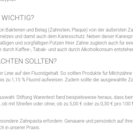
 WICHTIG?
on Bakterien und Belag (Zahnstein, Plaque) von der äußersten Z
hmelzes und damit auch dem Kariesschutz. Neben dieser Karies
igen und sorgfältigen Putzen Ihrer Zähne zugleich auch für ein
e durch Kaffee-, Tabak- und auch durch Alkoholkonsum entstehen
ACHTEN SOLLTEN?
er Linie auf den Fluoridgehalt. So sollten Produkte für Milchzähne 
ta bis zu 1,15 % Fluorid aufweisen. Zudem sollte die ausgewählte 
uswahl: Stiftung Warentest fand beispielsweise heraus, dass bein
b mit Streifen oder ohne; ob zu 5,00 € oder zu 0,30 € pro 100 Mill
esondere Zahnpasta erfordern. Genauere und persönlich auf Ihre
h in unserer Praxis.