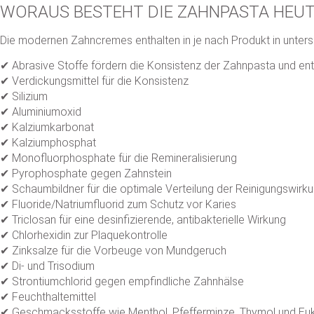
WORAUS BESTEHT DIE ZAHNPASTA HEUT
Die modernen Zahncremes enthalten in je nach Produkt in unters
✔ Abrasive Stoffe fördern die Konsistenz der Zahnpasta und enth
✔ Verdickungsmittel für die Konsistenz
✔ Silizium
✔ Aluminiumoxid
✔ Kalziumkarbonat
✔ Kalziumphosphat
✔ Monofluorphosphate für die Remineralisierung
✔ Pyrophosphate gegen Zahnstein
✔ Schaumbildner für die optimale Verteilung der Reinigungswirk
✔ Fluoride/Natriumfluorid zum Schutz vor Karies
✔ Triclosan für eine desinfizierende, antibakterielle Wirkung
✔ Chlorhexidin zur Plaquekontrolle
✔ Zinksalze für die Vorbeuge von Mundgeruch
✔ Di- und Trisodium
✔ Strontiumchlorid gegen empfindliche Zahnhälse
✔ Feuchthaltemittel
✔ Geschmacksstoffe wie Menthol, Pfefferminze, Thymol und Eu