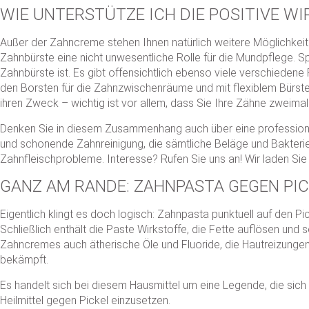
WIE UNTERSTÜTZE ICH DIE POSITIVE W
Außer der Zahncreme stehen Ihnen natürlich weitere Möglichkeite
Zahnbürste eine nicht unwesentliche Rolle für die Mundpflege. Sp
Zahnbürste ist. Es gibt offensichtlich ebenso viele verschieden
den Borsten für die Zahnzwischenräume und mit flexiblem Bürste
ihren Zweck – wichtig ist vor allem, dass Sie Ihre Zähne zweima
Denken Sie in diesem Zusammenhang auch über eine professionelle
und schonende Zahnreinigung, die sämtliche Beläge und Bakterien
Zahnfleischprobleme. Interesse? Rufen Sie uns an! Wir laden Sie 
GANZ AM RANDE: ZAHNPASTA GEGEN PIC
Eigentlich klingt es doch logisch: Zahnpasta punktuell auf den 
Schließlich enthält die Paste Wirkstoffe, die Fette auflösen und
Zahncremes auch ätherische Öle und Fluoride, die Hautreizungen
bekämpft.
Es handelt sich bei diesem Hausmittel um eine Legende, die sich 
Heilmittel gegen Pickel einzusetzen.