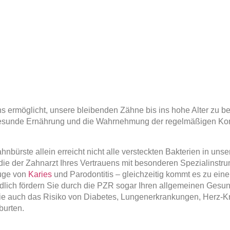
uns ermöglicht, unsere bleibenden Zähne bis ins hohe Alter zu be
 gesunde Ernährung und die Wahrnehmung der regelmäßigen Kont
bürste allein erreicht nicht alle versteckten Bakterien in uns
die der Zahnarzt Ihres Vertrauens mit besonderen Spezialinstru
euge von
Karies
und Parodontitis – gleichzeitig kommt es zu eine
ndlich fördern Sie durch die PZR sogar Ihren allgemeinen Gesu
ie auch das Risiko von Diabetes, Lungenerkrankungen, Herz-Kr
urten.