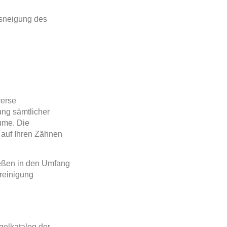
gsneigung des
verse
ng sämtlicher
ume. Die
m auf Ihren Zähnen
ließen in den Umfang
reinigung
gelkatalog der