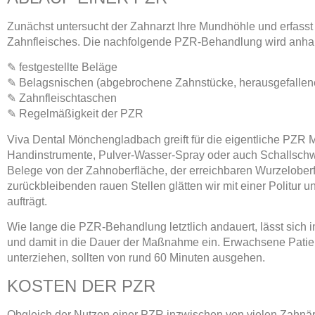
Zunächst untersucht der Zahnarzt Ihre Mundhöhle und erfasst
Zahnfleisches. Die nachfolgende PZR-Behandlung wird anhand
✎ festgestellte Beläge
✎ Belagsnischen (abgebrochene Zahnstücke, herausgefallene
✎ Zahnfleischtaschen
✎ Regelmäßigkeit der PZR
Viva Dental Mönchengladbach greift für die eigentliche PZR M
Handinstrumente, Pulver-Wasser-Spray oder auch Schallschw
Belege von der Zahnoberfläche, der erreichbaren Wurzelobe
zurückbleibenden rauen Stellen glätten wir mit einer Politur u
aufträgt.
Wie lange die PZR-Behandlung letztlich andauert, lässt sich 
und damit in die Dauer der Maßnahme ein. Erwachsene Patien
unterziehen, sollten von rund 60 Minuten ausgehen.
KOSTEN DER PZR
Obgleich der Nutzen einer PZR inzwischen von vielen Zahnärz