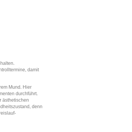
halten.
rolltermine, damit
erem Mund. Hier
menten durchführt.
r ästhetischen
ndheitszustand, denn
eislauf-