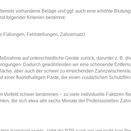
 bereits vorhandene Beläge und ggf. auch eine erhöhte Blutun
 folgender Kriterien bestimmt:
 Füllungen, Fehlstellungen, Zahnersatz)
aßnahme auf unterschiedliche Geräte zurück, darunter z. B. di
ingungen. Dadurch gewährleisten wir eine schonende Entfernu
rfläche, aber auch der schwer zu erreichenden Zahnzwischenrä
nd einer fluoridhaltigen Paste, die einen zusätzlichen Schutzfil
im Vorfeld schwer bestimmen – zu viele individuelle Faktoren f
ten, die sich etwa alle sechs Monate der Professionellen Zahn
ten dargelegt wurde, zählt die PZR nach wie vor nicht zum Re