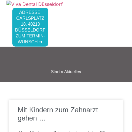
ADRESSE:
CARLSPLATZ
18, 40213
DÜSSELDORF
ZUM TERMIN-
WUNSCH ➜
Start
»
Aktuelles
Mit Kindern zum Zahnarzt
gehen …