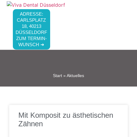
ADRESSE:
CARLSPLATZ
18, 40213
DÜSSELDORF
ZUM TERMIN-
WUNSCH ➜
Start
»
Aktuelles
Mit Komposit zu ästhetischen
Zähnen